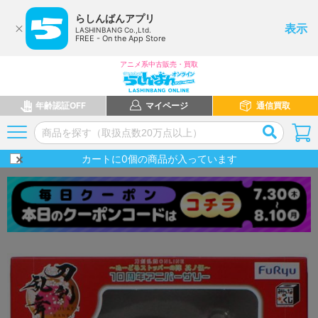
らしんばんアプリ
表示
LASHINBANG Co.,Ltd.
FREE - On the App Store
アニメ系中古販売・買取
年齢認証OFF
マイページ
通信買取
カートに
0
個の商品が入っています