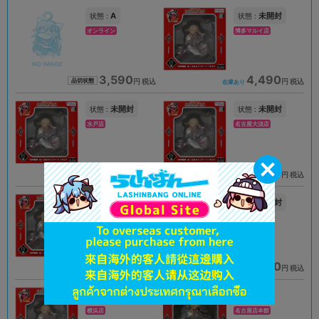
A
未開封
状態 :
状態 :
オンライン
博多マルイ店
3,590
4,490
円 税込
円 税込
品切状態
在庫あり
未開封
未開封
状態 :
状態 :
水戸店
名古屋大須店
4,480
4,490
円 税込
円 税込
在庫あり
在庫あり
未開封
未開封
状態 :
状態 :
海老名マルイ店
熊本店
4,490
4,490
円 税込
円 税込
在庫あり
在庫あり
A
A
状態 :
状態 :
横浜店
名古屋店本館