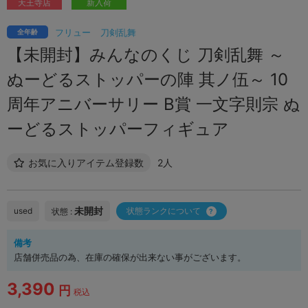
天王寺店
新入荷
フリュー
刀剣乱舞
全年齢
【未開封】みんなのくじ 刀剣乱舞 ～
ぬーどるストッパーの陣 其ノ伍～ 10
周年アニバーサリー B賞 一文字則宗 ぬ
ーどるストッパーフィギュア
お気に入りアイテム登録数
2人
未開封
used
状態ランクについて
状態 :
備考
店舗併売品の為、在庫の確保が出来ない事がございます。
3,390
円
税込