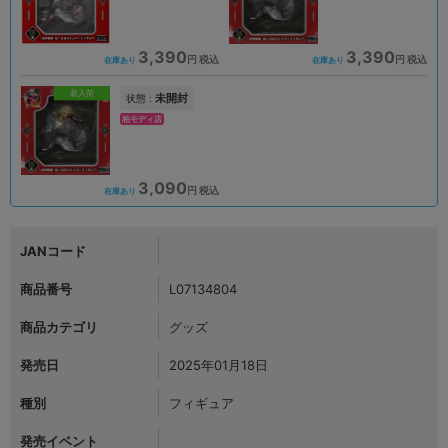
3,390
3,390
円 税込
円 税込
在庫あり
在庫あり
新入荷
未開封
状態 :
柏モディ店
3,090
円 税込
在庫あり
JANコード
商品番号
L07134804
商品カテゴリ
グッズ
発売日
2025年01月18日
種別
フィギュア
発売イベント