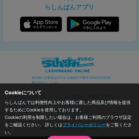
らしんばんアプリ
東京都公安委員会許可済 古物商許可番号305500206246
株式会社らしんばん
Cookieについて
オフィシャルサイト
よくあるご質問
通販ご利用ガイド
らしんばんでは利便性向上やお客様に適した商品及び情報を提供
お問い合わせ
セキュリティポリシー
プライバシーポリシー
するためにCookieを使用しております。
特定商取引に関する表記
利用規約
Cookieの利用を制限したい場合は、お客様ご利用のブラウザ設定
をご確認ください。 詳しくは
プライバシーポリシー
をご覧くださ
©2019 - 2026 Lashinbang Co.,Ltd.
い。