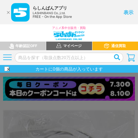
らしんばんアプリ
表示
LASHINBANG Co.,Ltd.
FREE - On the App Store
アニメ系中古販売・買取
年齢認証OFF
マイページ
通信買取
カートに
0
個の商品が入っています