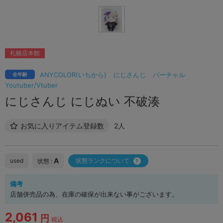
札幌店本館
ANYCOLOR(いちから)
にじさんじ
バーチャル
全年齢
Youtuber/Vtuber
にじさんじ にじぬい 不破湊
お気に入りアイテム登録数
2人
A
used
状態ランクについて
状態 :
備考
店舗併売品の為、在庫の確保が出来ない事がございます。
2,061
円
税込