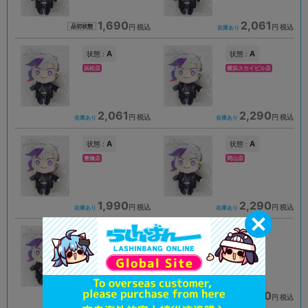
1,690
2,061
円 税込
円 税込
品切状態
在庫あり
A
A
状態 :
状態 :
浜松店
横浜スカイビル店
2,061
2,290
円 税込
円 税込
在庫あり
在庫あり
A
A
状態 :
状態 :
豊橋店
岡山店
1,990
2,290
円 税込
円 税込
在庫あり
在庫あり
A
A
状態 :
状態 :
柏モディ店
札幌店本館
1,990
1,690
円 税込
円 税込
在庫あり
在庫あり