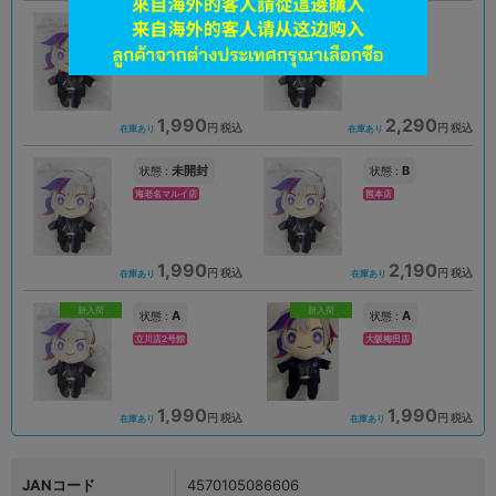
A
A
状態 :
状態 :
神戸店
大阪日本橋店
1,990
2,290
円 税込
円 税込
在庫あり
在庫あり
未開封
B
状態 :
状態 :
海老名マルイ店
熊本店
1,990
2,190
円 税込
円 税込
在庫あり
在庫あり
新入荷
新入荷
A
A
状態 :
状態 :
立川店2号館
大阪梅田店
1,990
1,990
円 税込
円 税込
在庫あり
在庫あり
JANコード
4570105086606