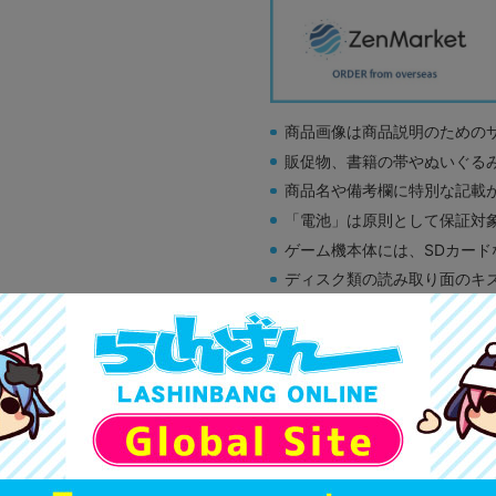
商品画像は商品説明のための
販促物、書籍の帯やぬいぐる
商品名や備考欄に特別な記載
「電池」は原則として保証対
ゲーム機本体には、SDカー
ディスク類の読み取り面のキ
す。
※詳細につきましてはコチラ
A
状態 :
オンライン