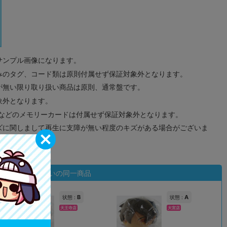
サンプル画像になります。
みのタグ、コード類は原則付属せず保証対象外となります。
が無い限り取り扱い商品は原則、通常盤です。
象外となります。
ドなどのメモリーカードは付属せず保証対象外となります。
ズに関しまして再生に支障が無い程度のキズがある場合がございま
状態違いの同一商品
B
A
状態 :
状態 :
天王寺店
大宮店