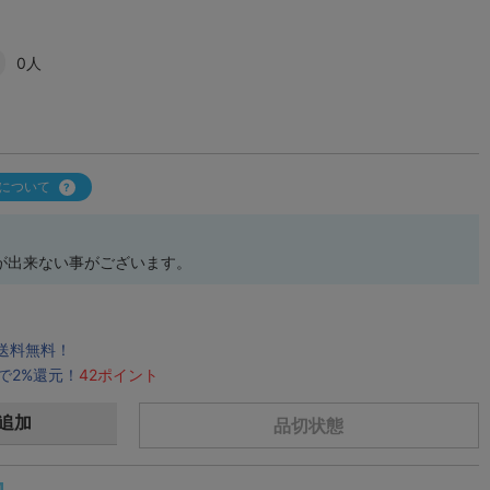
0人
について
が出来ない事がございます。
で送料無料！
で2%還元！
42ポイント
追加
品切状態