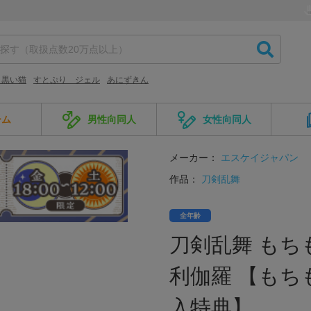
と黒い猫
すとぷり ジェル
あにずきん
ーム
男性向同人
女性向同人
メーカー：
エスケイジャパン
作品：
刀剣乱舞
全年齢
刀剣乱舞 もちも
利伽羅 【もち
入特典】