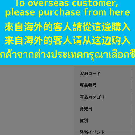
1,790
円 税
品切状態
A
状態 :
大阪日本橋店
1,990
円 税
在庫あり
JANコード
商品番号
商品カテゴリ
発売日
種別
発売イベント