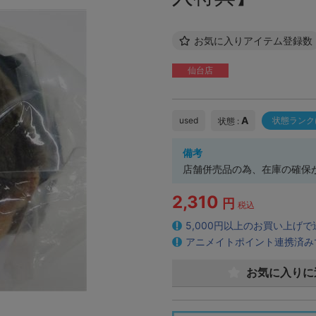
お気に入りアイテム登録数
仙台店
A
used
状態ランク
状態 :
備考
店舗併売品の為、在庫の確保
2,310
円
税込
5,000円以上のお買い上げ
アニメイトポイント連携済み
お気に入りに