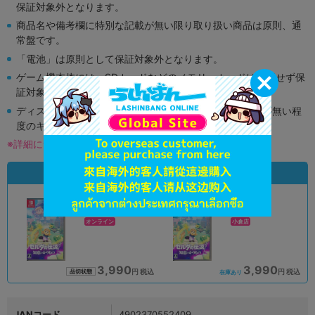
保証対象外となります。
商品名や備考欄に特別な記載が無い限り取り扱い商品は原則、通
常盤です。
「電池」は原則として保証対象外となります。
ゲーム機本体には、SDカードなどのメモリーカードは付属せず保
証対象外となります。
ディスク類の読み取り面のキズに関しまして再生に支障が無い程
度のキズがある場合がございます。
※詳細につきましてはコチラ
状態違いの同一商品
A
A
状態 :
状態 :
オンライン
小倉店
3,990
3,990
円 税込
円 税込
品切状態
在庫あり
JANコード
4902370552409