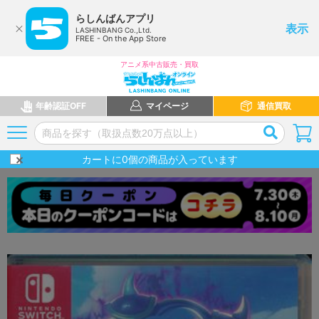
らしんばんアプリ
表示
LASHINBANG Co.,Ltd.
FREE - On the App Store
アニメ系中古販売・買取
年齢認証OFF
マイページ
通信買取
カートに
0
個の商品が入っています