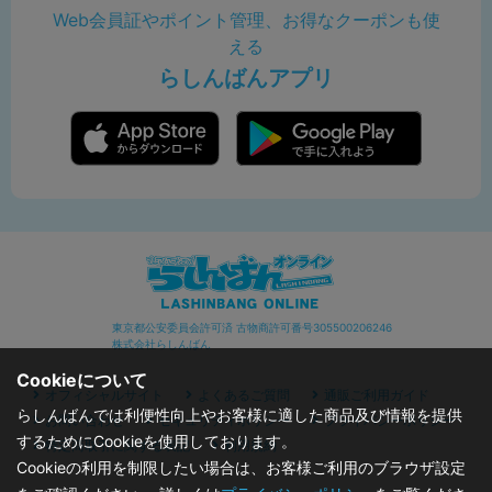
Web会員証やポイント管理、お得なクーポンも使
える
らしんばんアプリ
東京都公安委員会許可済 古物商許可番号305500206246
株式会社らしんばん
Cookieについて
オフィシャルサイト
よくあるご質問
通販ご利用ガイド
らしんばんでは利便性向上やお客様に適した商品及び情報を提供
お問い合わせ
セキュリティポリシー
プライバシーポリシー
するためにCookieを使用しております。
特定商取引に関する表記
利用規約
Cookieの利用を制限したい場合は、お客様ご利用のブラウザ設定