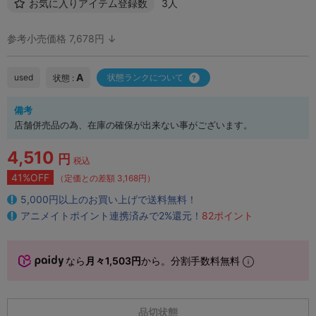
お気に入りアイテム登録数
3人
参考小売価格 7,678円 ↓
A
used
状態ランクについて
状態 :
備考
店舗併売品の為、在庫の確保が出来ない事がございます。
4,510
円
税込
41%OFF
（定価との差額 3,168円）
5,000円以上のお買い上げで送料無料！
アニメイトポイント連携済みで2%還元！
82ポイント
なら
月々1,503円
から。分割手数料無料
品切状態