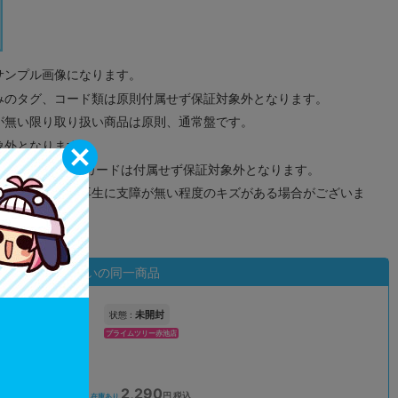
サンプル画像になります。
みのタグ、コード類は原則付属せず保証対象外となります。
が無い限り取り扱い商品は原則、通常盤です。
象外となります。
ドなどのメモリーカードは付属せず保証対象外となります。
ズに関しまして再生に支障が無い程度のキズがある場合がございま
状態違いの同一商品
未開封
状態 :
プライムツリー赤池店
2,290
込
円 税込
在庫あり