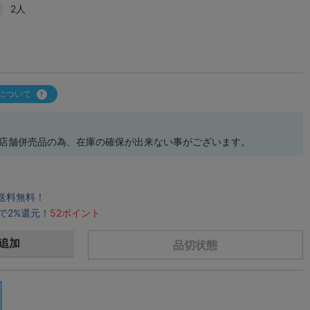
2人
について
ズ 店舗併売品の為、在庫の確保が出来ない事がございます。
で送料無料！
で2%還元！
52ポイント
追加
品切状態