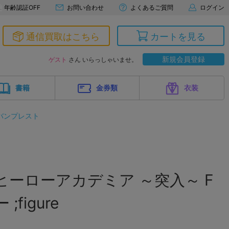
年齢認証OFF
お問い合わせ
よくあるご質問
ログイン
通信買取はこちら
カートを見る
新規会員登録
ゲスト
さん いらっしゃいませ。
書籍
金券類
衣装
バンプレスト
ヒーローアカデミア ～突入～ F
figure