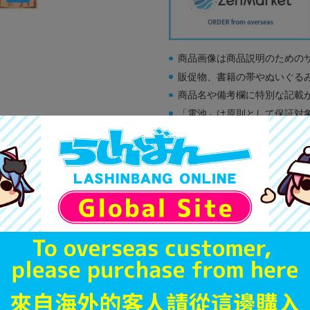
商品画像は商品説明のための
販促物、書籍の帯やぬいぐる
商品名や備考欄に特別な記載
「電池」は原則として保証対
ゲーム機本体には、SDカー
ディスク類の読み取り面のキ
す。
※詳細につきましてはコチラ
A
状態 :
オンライン
2,290
円 税
品切状態