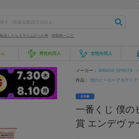
転生したらスライムだった件
伊弉冉一二三
ーム
男性向同人
女性向同人
メーカー：
BANDAI SPIRITS
作品：
僕のヒーローアカデミア
全年齢
一番くじ 僕の
賞 エンデヴァー ;