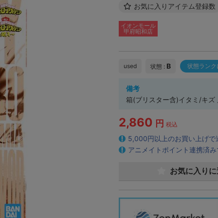
お気に入りアイテム登録数
イオンモール
甲府昭和店
B
used
状態ランク
状態 :
備考
箱(ブリスター含)イタミ/キ
2,860
円
税込
5,000円以上のお買い上げ
アニメイトポイント連携済み
お気に入りに