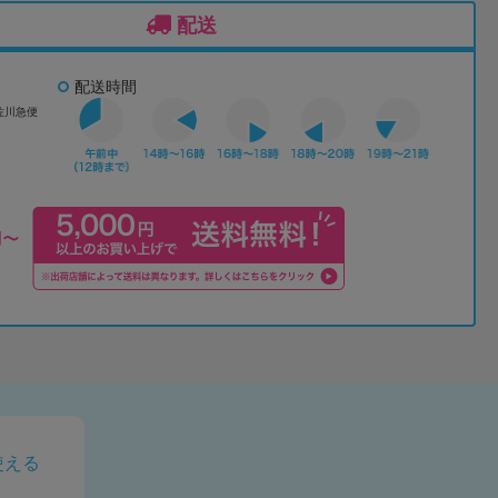
配送
配送時間
佐川急便
使える