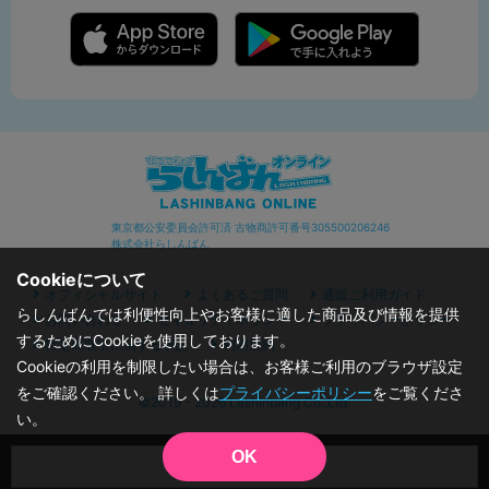
東京都公安委員会許可済 古物商許可番号305500206246
株式会社らしんばん
Cookieについて
オフィシャルサイト
よくあるご質問
通販ご利用ガイド
らしんばんでは利便性向上やお客様に適した商品及び情報を提供
お問い合わせ
セキュリティポリシー
プライバシーポリシー
するためにCookieを使用しております。
特定商取引に関する表記
利用規約
Cookieの利用を制限したい場合は、お客様ご利用のブラウザ設定
をご確認ください。 詳しくは
プライバシーポリシー
をご覧くださ
©2019 - 2026 Lashinbang Co.,Ltd.
い。
OK
品切状態