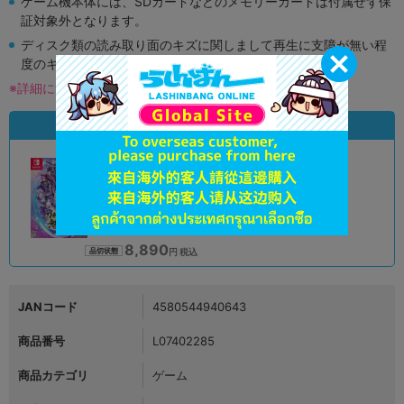
ゲーム機本体には、SDカードなどのメモリーカードは付属せず保
証対象外となります。
ディスク類の読み取り面のキズに関しまして再生に支障が無い程
度のキズがある場合がございます。
※詳細につきましてはコチラ
状態違いの同一商品
A
状態 :
オンライン
8,890
円 税込
品切状態
JANコード
4580544940643
商品番号
L07402285
商品カテゴリ
ゲーム