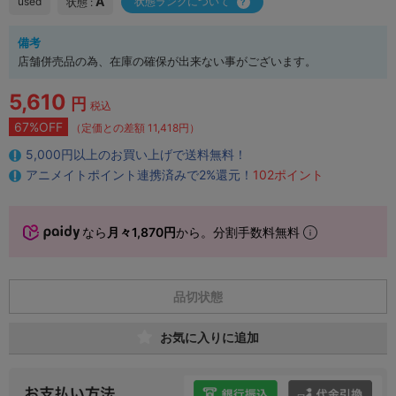
A
used
状態ランクについて
状態 :
備考
店舗併売品の為、在庫の確保が出来ない事がございます。
5,610
円
税込
67%OFF
（定価との差額 11,418円）
5,000円以上のお買い上げで送料無料！
アニメイトポイント連携済みで2%還元！
102ポイント
なら
月々1,870円
から。分割手数料無料
品切状態
お気に入りに追加