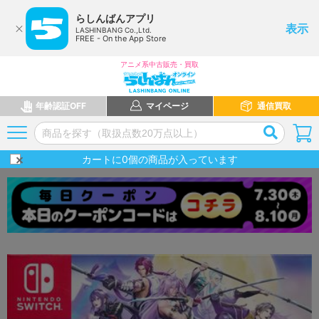
らしんばんアプリ
表示
LASHINBANG Co.,Ltd.
FREE - On the App Store
アニメ系中古販売・買取
年齢認証OFF
マイページ
通信買取
カートに
0
個の商品が入っています