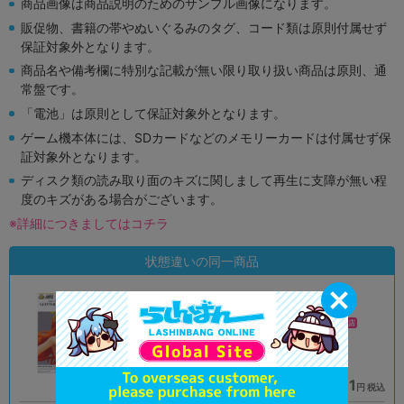
商品画像は商品説明のためのサンプル画像になります。
販促物、書籍の帯やぬいぐるみのタグ、コード類は原則付属せず
保証対象外となります。
商品名や備考欄に特別な記載が無い限り取り扱い商品は原則、通
常盤です。
「電池」は原則として保証対象外となります。
ゲーム機本体には、SDカードなどのメモリーカードは付属せず保
証対象外となります。
ディスク類の読み取り面のキズに関しまして再生に支障が無い程
度のキズがある場合がございます。
※詳細につきましてはコチラ
状態違いの同一商品
A
A
状態 :
状態 :
オンライン
モラージュ菖蒲店
3,990
2,691
円 税込
円 税込
品切状態
在庫あり