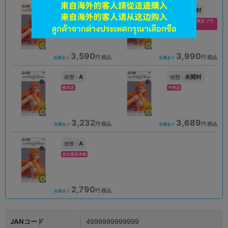
A
未開封
状態 :
状態 :
名古屋大須店
ダイバーシティ東京 プラ
ザ店
3,590
3,990
円 税込
円 税込
在庫あり
在庫あり
A
未開封
状態 :
状態 :
熊本店
中野店
3,232
3,689
円 税込
円 税込
在庫あり
在庫あり
A
状態 :
名古屋店本館
2,790
円 税込
在庫あり
JANコード
4999999999999