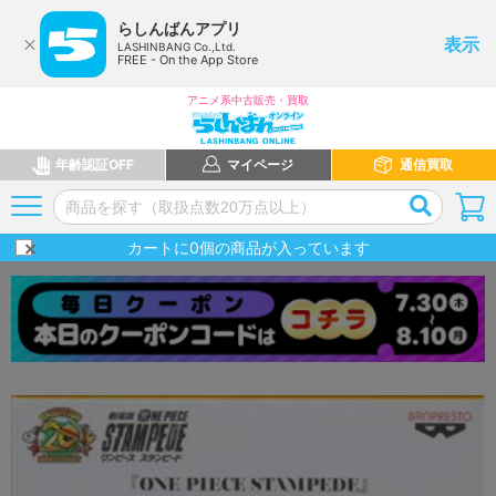
らしんばんアプリ
表示
LASHINBANG Co.,Ltd.
FREE - On the App Store
アニメ系中古販売・買取
年齢認証OFF
マイページ
通信買取
カートに
0
個の商品が入っています