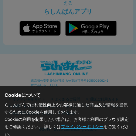
える
らしんばんアプリ
東京都公安委員会許可済 古物商許可番号305500206246
株式会社らしんばん
Cookieについて
オフィシャルサイト
よくあるご質問
通販ご利用ガイド
らしんばんでは利便性向上やお客様に適した商品及び情報を提供
お問い合わせ
セキュリティポリシー
プライバシーポリシー
するためにCookieを使用しております。
特定商取引に関する表記
利用規約
Cookieの利用を制限したい場合は、お客様ご利用のブラウザ設定
をご確認ください。 詳しくは
プライバシーポリシー
をご覧くださ
©2019 - 2026 Lashinbang Co.,Ltd.
い。