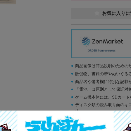
お気に入りに
商品画像は商品説明のための
販促物、書籍の帯やぬいぐる
商品名や備考欄に特別な記載
「電池」は原則として保証対
ゲーム機本体には、SDカー
ディスク類の読み取り面のキ
す。
※詳細につきましてはコチラ