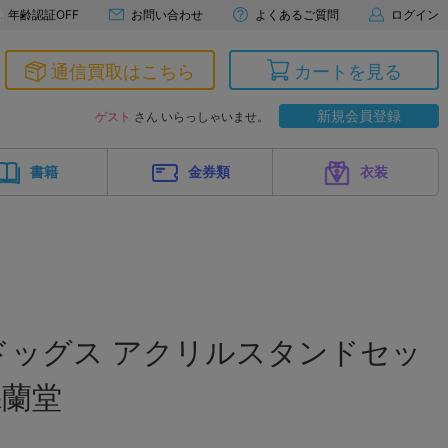
年齢認証OFF
お問い合わせ
よくあるご質問
ログイン
通信買取はこちら
カートを見る
新規会員登録
ゲスト
さん いらっしゃいませ。
書籍
金券類
衣装
ドッグス アクリルスタンドセッ
&蘭堂