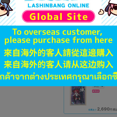
A
状態 :
オンライン
1,990
円 税
在庫あり
A
状態 :
大阪梅田店
3,051
円 税
在庫あり
B
状態 :
町田店
2,690
円 税
在庫あり