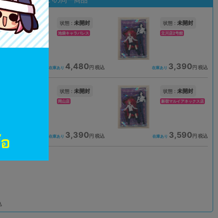
未開封
未開封
状態 :
状態 :
池袋キャラパレス
立川店2号館
4,480
3,390
込
円 税込
円 税込
在庫あり
在庫あり
未開封
未開封
状態 :
状態 :
岡山店
新宿マルイアネックス店
3,390
3,590
込
円 税込
円 税込
在庫あり
在庫あり
込