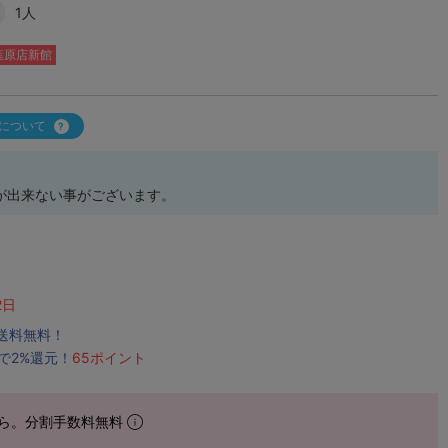
1人
葉原店新館
について
が出来ない事がございます。
2日
で送料無料！
で2%還元！
65ポイント
ら。分割手数料無料