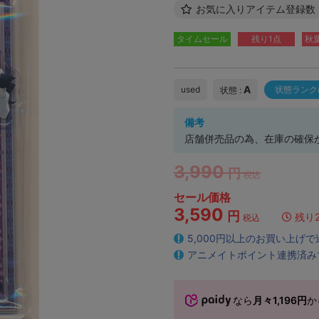
お気に入りアイテム登録数
タイムセール
残り1点
秋
A
used
状態ランク
状態 :
備考
店舗併売品の為、在庫の確保
3,990
円
税込
セール価格
3,590
円
残り
税込
5,000円以上のお買い上げ
アニメイトポイント連携済み
なら
月々1,196円
か