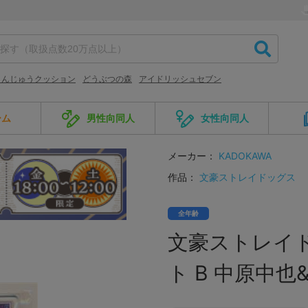
まんじゅうクッション
どうぶつの森
アイドリッシュセブン
ーム
男性向同人
女性向同人
メーカー：
KADOKAWA
作品：
文豪ストレイドッグス
全年齢
文豪ストレイ
ト B 中原中也