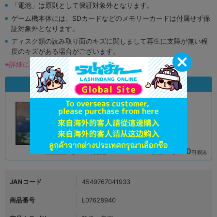
「電池」は原則として保証対象外となります。
ゲーム機本体には、SDカードなどのメモリーカードは付属せず保
証対象外となります。
ディスク類の読み取り面のキズに関しまして再生に支障が無い程
度のキズがある場合がございます。
※詳細につきましてはコチラ
状態違いの同一商品
A
A
状態 :
状態 :
オンライン
熊本店
4,090
3,390
円 税込
円 税込
品切状態
在庫あり
JANコード
4549767041933
商品番号
L07628940