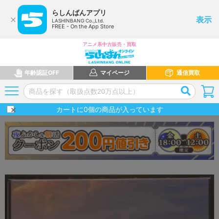
らしんばんアプリ
表示
LASHINBANG Co.,Ltd.
FREE - On the App Store
アニメ系中古販売・買取
年齢認証OFF
マイページ
通信買取
カートに
0
個の商品が入っています