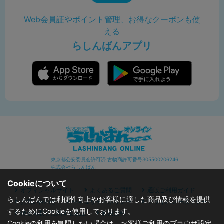
Web会員証やポイント管理、お得なクーポンも使
える
らしんばんアプリ
東京都公安委員会許可済 古物商許可番号305500206246
株式会社らしんばん
Cookieについて
オフィシャルサイト
よくあるご質問
通販ご利用ガイド
らしんばんでは利便性向上やお客様に適した商品及び情報を提供
お問い合わせ
セキュリティポリシー
プライバシーポリシー
するためにCookieを使用しております。
特定商取引に関する表記
利用規約
Cookieの利用を制限したい場合は、お客様ご利用のブラウザ設定