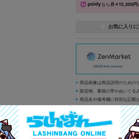
なら
月々15,300円
お気に入りに
商品画像は商品説明のための
販促物、書籍の帯やぬいぐる
商品名や備考欄に特別な記載
「電池」は原則として保証対
ゲーム機本体には、SDカー
ディスク類の読み取り面のキ
す。
※詳細につきましてはコチラ