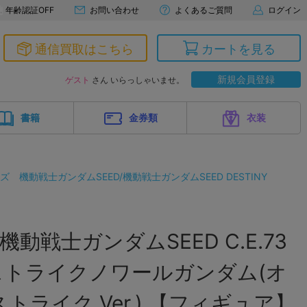
年齢認証OFF
お問い合わせ
よくあるご質問
ログイン
通信買取はこちら
カートを見る
新規会員登録
ゲスト
さん いらっしゃいませ。
書籍
金券類
衣装
ーズ
機動戦士ガンダムSEED/機動戦士ガンダムSEED DESTINY
D 機動戦士ガンダムSEED C.E.73
R ストライクノワールガンダム(オ
ライク Ver.) 【フィギュア】