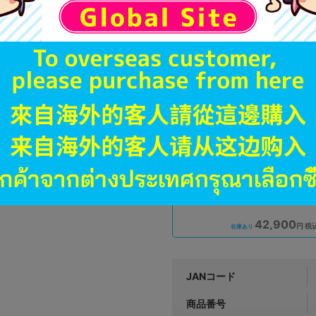
A
状態 :
オンライン
43,900
円 税
品切状態
A
状態 :
宇都宮店
42,900
円 税
在庫あり
JANコード
商品番号