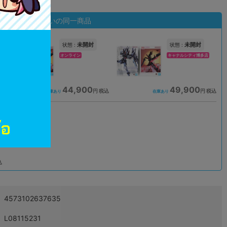
状態違いの同一商品
未開封
未開封
状態 :
状態 :
オンライン
キャナルシティ博多店
44,900
49,900
込
円 税込
円 税込
在庫あり
在庫あり
込
4573102637635
L08115231