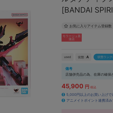
[BANDAI SPIR
お気に入りアイテム登録数
モラージュ菖
蒲店
A
used
状態ランク
状態 :
備考
店舗併売品の為、在庫の確保
45,900
円
税込
5,000円以上のお買い上げ
アニメイトポイント連携済み