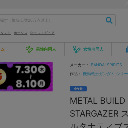
スタンド
ホークス
fate フィギュア
ーム
男性向同人
女性向同人
メーカー：
BANDAI SPIRITS
作品：
機動戦士ガンダム シリ
全年齢
METAL BUIL
STARGAZE
ルタナティブスト