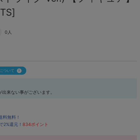
ITS]
0人
について
が出来ない事がございます。
で送料無料！
で2%還元！
834ポイント