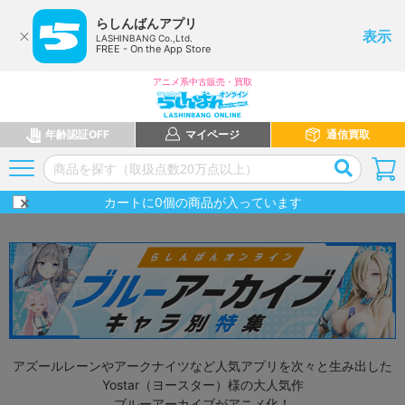
らしんばんアプリ
表示
LASHINBANG Co.,Ltd.
FREE - On the App Store
アニメ系中古販売・買取
年齢認証OFF
マイページ
通信買取
カートに
0
個の商品が入っています
アズールレーンやアークナイツなど人気アプリを次々と生み出した
Yostar（ヨースター）様の大人気作
ブルーアーカイブがアニメ化！