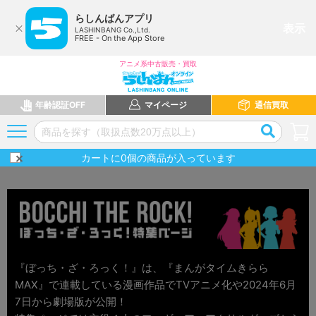
らしんばんアプリ
表示
LASHINBANG Co.,Ltd.
FREE - On the App Store
アニメ系中古販売・買取
年齢認証OFF
マイページ
通信買取
カートに
0
個の商品が入っています
『ぼっち・ざ・ろっく！』は、『まんがタイムきらら
MAX』で連載している漫画作品でTVアニメ化や2024年6月
7日から劇場版が公開！