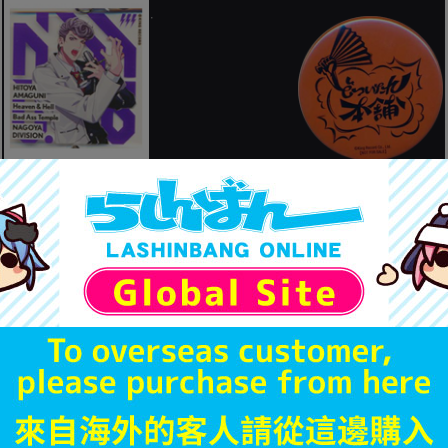
天国獄
どついたれ本舗