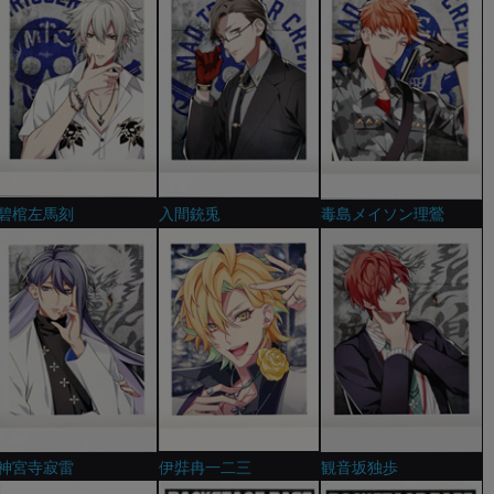
碧棺左馬刻
入間銃兎
毒島メイソン理鶯
神宮寺寂雷
伊弉冉一二三
観音坂独歩