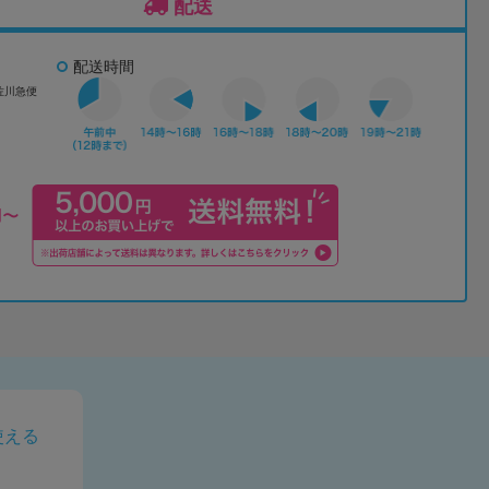
配送
配送時間
佐川急便
使える