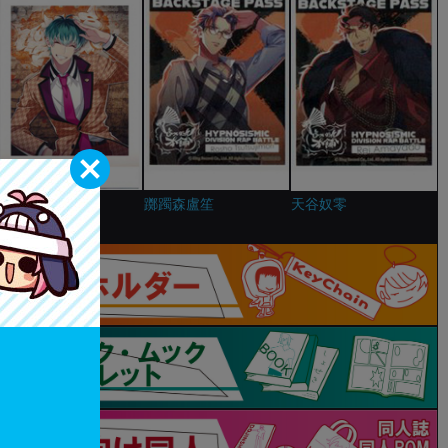
白膠木簓
躑躅森盧笙
天谷奴零