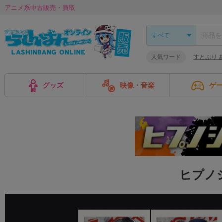
アニメ系中古販売・買取
人気ワード
すとぷり 
グッズ
映像・音楽
ゲ
ヒプノ