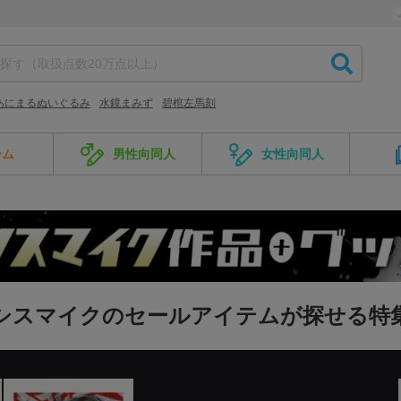
あにまるぬいぐるみ
水鏡まみず
碧棺左馬刻
ーム
男性向同人
女性向同人
シスマイクのセールアイテムが探せる特