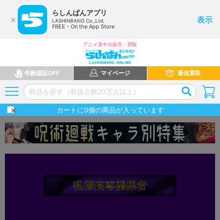
らしんばんアプリ
表示
LASHINBANG Co.,Ltd.
FREE - On the App Store
アニメ系中古販売・買取
年齢認証OFF
マイページ
通信買取
カートに
0
個の商品が入っています