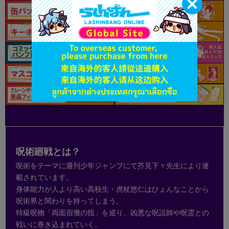
呪術廻戦とは？
呪術をテーマに週刊少年ジャンプにて芥見下々先生により連
載されています。
身体能力が人より高い高校生・虎杖悠仁はひょんなことから
呪術界と関わりを持ってしまう。
特級呪物「両面宿儺の指」を巡り、凶悪な呪詛師や呪霊との
戦いに巻き込まれていく。