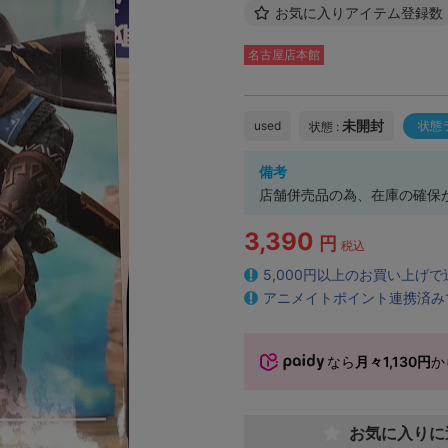
お気に入りアイテム登録数
名古屋店本館
未開封
used
状態
状態 :
備考
店舗併売品の為、在庫の確保
3,390
円
税込
5,000円以上のお買い上げ
アニメイトポイント連携済み
なら
月々1,130円
か
お気に入りに