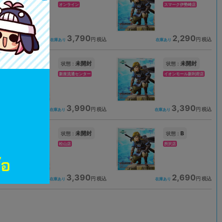
オンライン
スマーク伊勢崎店
3,790
2,290
込
円 税込
円 税込
在庫あり
在庫あり
未開封
未開封
状態 :
状態 :
新座流通センター
イオンモール新利府店
3,990
3,390
込
円 税込
円 税込
在庫あり
在庫あり
未開封
B
状態 :
状態 :
松山店
所沢店
3,390
2,690
込
円 税込
円 税込
在庫あり
在庫あり