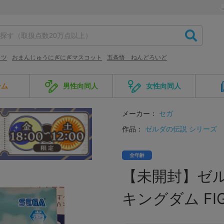
イツ
おまんじゅうにぎにぎマスコット
五条悟 ねんどろいど
ーム
男性向同人
女性向同人
メーカー：
セガ
作品：
ゼルダの伝説 シリーズ
全年齢
【未開封】ゼル
キングダム FIG