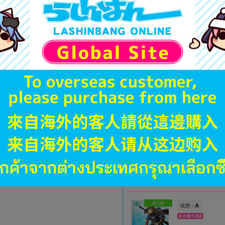
オンライン
3,880
円 税
在庫あり
新入荷
未開封
状態 :
町田店
2,790
円 税
在庫あり
未開封
状態 :
札幌店本館
3,890
円 税
在庫あり
新入荷
A
状態 :
名古屋大須店