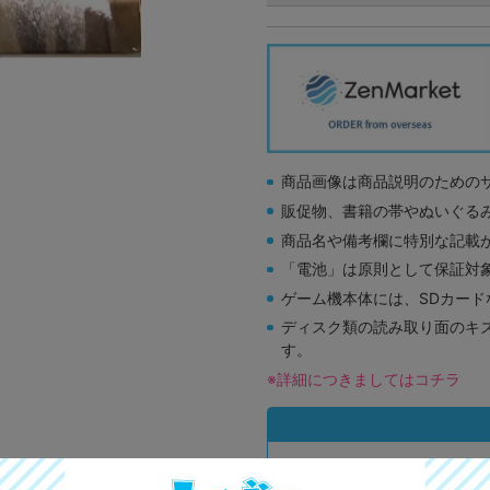
商品画像は商品説明のための
販促物、書籍の帯やぬいぐる
商品名や備考欄に特別な記載
「電池」は原則として保証対
ゲーム機本体には、SDカー
ディスク類の読み取り面のキ
す。
※詳細につきましてはコチラ
A
状態 :