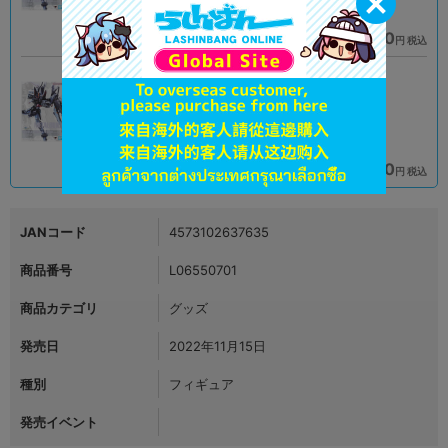
43,900
44,900
円 税込
円 税込
品切状態
在庫あり
未開封
A
状態 :
状態 :
キャナルシティ博多店
宇都宮店
49,900
42,900
円 税込
円 税込
在庫あり
在庫あり
JANコード
4573102637635
商品番号
L06550701
商品カテゴリ
グッズ
発売日
2022年11月15日
種別
フィギュア
発売イベント