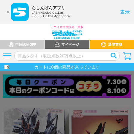
らしんばんアプリ
表示
LASHINBANG Co.,Ltd.
FREE - On the App Store
アニメ系中古販売・買取
年齢認証OFF
マイページ
通信買取
カートに
0
個の商品が入っています