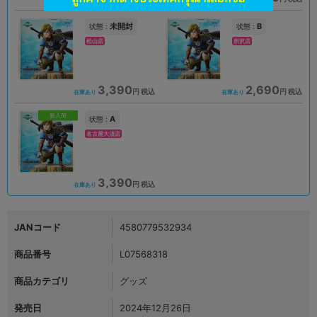
未開封
B
状態 :
状態 :
松山店
所沢店
3,390
2,690
円 税込
円 税込
在庫あり
在庫あり
新入荷
A
状態 :
名古屋大須店
3,390
円 税込
在庫あり
JANコード
4580779532934
商品番号
L07568318
商品カテゴリ
グッズ
発売日
2024年12月26日