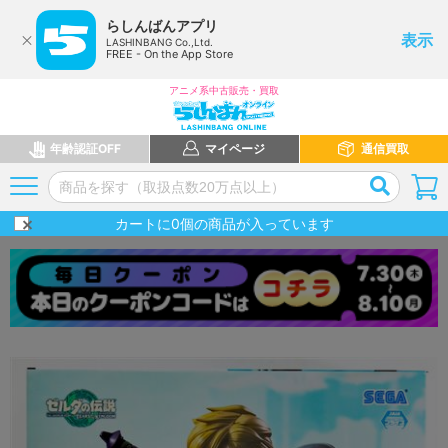
らしんばんアプリ
表示
LASHINBANG Co.,Ltd.
FREE - On the App Store
アニメ系中古販売・買取
年齢認証OFF
マイページ
通信買取
カートに
0
個の商品が入っています