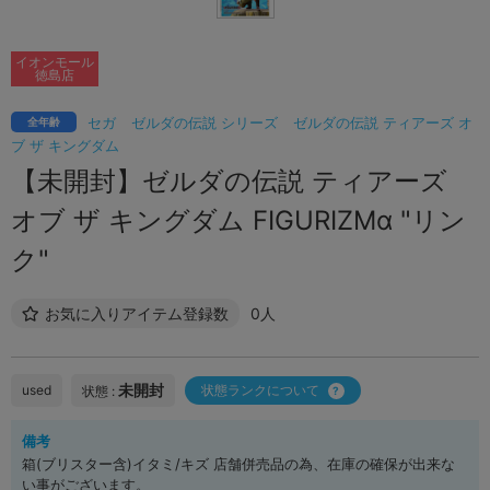
イオンモール
徳島店
セガ
ゼルダの伝説 シリーズ
ゼルダの伝説 ティアーズ オ
全年齢
ブ ザ キングダム
【未開封】ゼルダの伝説 ティアーズ
オブ ザ キングダム FIGURIZMα "リン
ク"
お気に入りアイテム登録数
0人
未開封
used
状態ランクについて
状態 :
備考
箱(ブリスター含)イタミ/キズ 店舗併売品の為、在庫の確保が出来な
い事がございます。