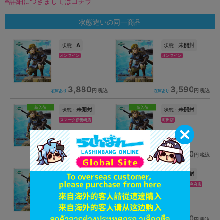
※詳細につきましてはコチラ
状態違いの同一商品
A
未開封
状態 :
状態 :
オンライン
オンライン
3,880
3,590
円 税込
円 税込
在庫あり
在庫あり
新入荷
新入荷
未開封
未開封
状態 :
状態 :
スマーク伊勢崎店
町田店
2,290
2,790
円 税込
円 税込
在庫あり
在庫あり
未開封
未開封
状態 :
状態 :
新座流通センター
イオンモール新利府店
3,990
3,390
円 税込
円 税込
在庫あり
在庫あり