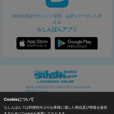
Web会員証やポイント管理、お得なクーポンも使
える
らしんばんアプリ
東京都公安委員会許可済 古物商許可番号305500206246
株式会社らしんばん
Cookieについて
オフィシャルサイト
よくあるご質問
通販ご利用ガイド
らしんばんでは利便性向上やお客様に適した商品及び情報を提供
お問い合わせ
セキュリティポリシー
プライバシーポリシー
するためにCookieを使用しております。