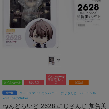
イオンモール
津田沼North
タイムセール
残り1点
店
お宝品
グッドスマイルカンパニー
にじさんじ
バーチャル
全年齢
Youtuber/Vtuber
ねんどろいど 2628 にじさんじ 加賀美