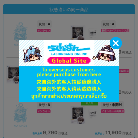
状態違いの同一商品
A
A
状態 :
状態 :
オンライン
新宿マルイアネックス店
9,990
11,609
円 税込
円 税込
在庫あり
在庫あり
A
A
状態 :
状態 :
姫路店
イオンモール旭川駅前店
8,001
11,900
円 税込
円 税込
在庫あり
在庫あり
新入荷
B
未開封
状態 :
状態 :
オンライン
イオンモール高岡店
9,790
11,900
円 税込
円 税込
在庫あり
在庫あり