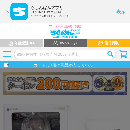
らしんばんアプリ
表示
LASHINBANG Co.,Ltd.
FREE - On the App Store
アニメ系中古販売・買取
年齢認証OFF
マイページ
通信買取
カートに
0
個の商品が入っています