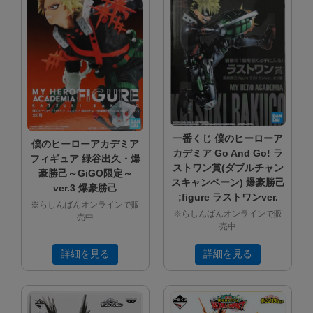
一番くじ 僕のヒーローア
僕のヒーローアカデミア
カデミア Go And Go! ラ
フィギュア 緑谷出久・爆
ストワン賞(ダブルチャン
豪勝己～GiGO限定～
スキャンペーン) 爆豪勝己
ver.3 爆豪勝己
;figure ラストワンver.
※らしんばんオンラインで販
※らしんばんオンラインで販
売中
売中
詳細を見る
詳細を見る