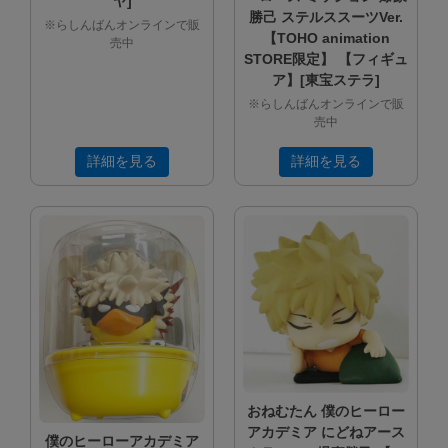
ヤ]
勝己 ステルススーツVer.
※らしんばんオンラインで販
【TOHO animation
売中
STORE限定】 【フィギュ
ア】[東宝ステラ]
※らしんばんオンラインで販
売中
詳細を見る
詳細を見る
おねむたん 僕のヒーロー
アカデミア にどねアース
僕のヒーローアカデミア