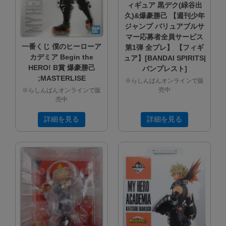
ィギュア 黒デク(緑谷出
久)&爆豪勝己 【週刊少年
ジャンプ バリュアブルサ
マー応募者全員サービス
一番くじ 僕のヒーローア
第1弾 全プレ】 【フィギ
カデミア Begin the
ュア】[BANDAI SPIRITS|
HERO! B賞 爆豪勝己
バンプレスト]
;MASTERLISE
※らしんばんオンラインで販
売中
※らしんばんオンラインで販
売中
詳細を見る
詳細を見る