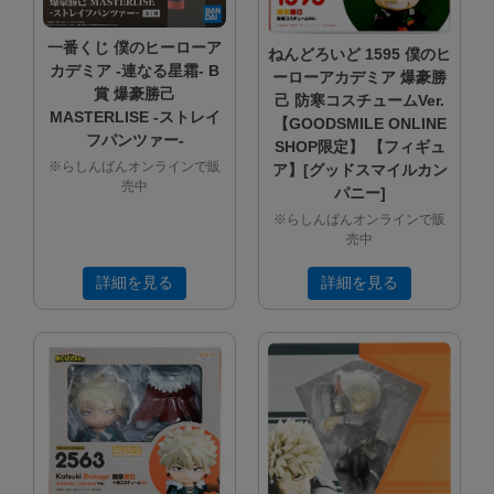
一番くじ 僕のヒーローア
ねんどろいど 1595 僕のヒ
カデミア -連なる星霜- B
ーローアカデミア 爆豪勝
賞 爆豪勝己
己 防寒コスチュームVer.
MASTERLISE -ストレイ
【GOODSMILE ONLINE
フパンツァー-
SHOP限定】 【フィギュ
※らしんばんオンラインで販
ア】[グッドスマイルカン
売中
パニー]
※らしんばんオンラインで販
売中
詳細を見る
詳細を見る