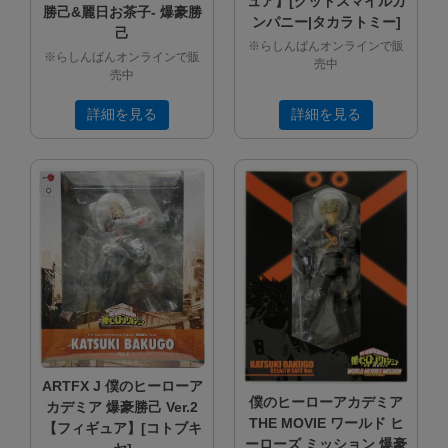
ュア】[グッドスマイルカ
勝己&麗日お茶子- 爆豪勝
ンパニー|タカラトミー]
己
※らしんばんオンラインで販
※らしんばんオンラインで販
売中
売中
詳細を見る
詳細を見る
ARTFX J 僕のヒーローア
僕のヒーローアカデミア
カデミア 爆豪勝己 Ver.2
THE MOVIE ワールド ヒ
【フィギュア】[コトブキ
ーローズ ミッション 爆豪