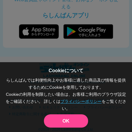
える
らしんばんアプリ
Cookieについて
らしんばんでは利便性向上やお客様に適した商品及び情報を提供
東京都公安委員会許可済 古物商許可番号305500206246
するためにCookieを使用しております。
株式会社らしんばん
Cookieの利用を制限したい場合は、お客様ご利用のブラウザ設定
オフィシャルサイト
よくあるご質問
通販ご利用ガイド
をご確認ください。 詳しくは
プライバシーポリシー
をご覧くださ
お問い合わせ
セキュリティポリシー
プライバシーポリシー
い。
特定商取引に関する表記
利用規約
OK
©2019 - 2026 Lashinbang Co.,Ltd.