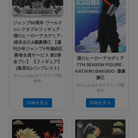
ジャンプ50周年 ワールド
コレクタブルフィギュア -
僕のヒーローアカデミア-
緑谷出久&爆豪勝己 【週
刊少年ジャンプ4号連続応
募者全員サービス 第2弾
僕のヒーローアカデミア
全プレ】 【フィギュア】
7TH SEASON FIGURE -
[集英社|バンプレスト]
KATSUKI BAKUGO- 爆豪
※らしんばんオンラインで販
勝己
売中
※らしんばんオンラインで販
売中
詳細を見る
詳細を見る