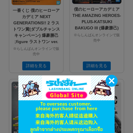
僕のヒーローアカデミア
一番くじ 僕のヒーローア
THE AMAZING HEROES-
カデミア NEXT
PLUS-KATSUKI
GENERATIONS!! 2 ラス
BAKUGO III (爆豪勝己)
トワン賞(ダブルチャンス
キャンペーン) 爆豪勝己
※らしんばんオンラインで販
売中
;figure ラストワン ver.
※らしんばんオンラインで販
売中
詳細を見る
詳細を見る