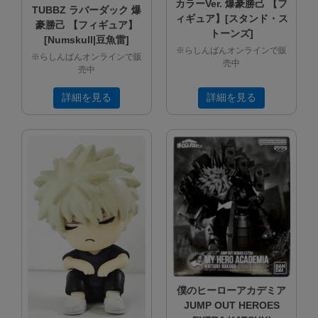
カラーVer. 爆豪勝己 【フ
TUBBZ ラバーダック 爆
ィギュア】[スタンド・ス
豪勝己 【フィギュア】
トーンズ]
[Numskull|豆魚雷]
※らしんばんオンラインで販
※らしんばんオンラインで販
売中
売中
詳細を見る
詳細を見る
僕のヒーローアカデミア
JUMP OUT HEROES