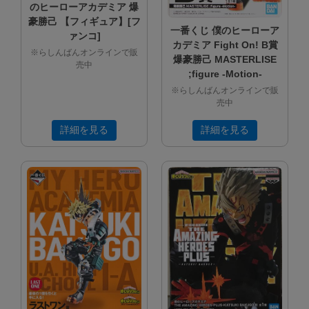
のヒーローアカデミア 爆
豪勝己 【フィギュア】[フ
一番くじ 僕のヒーローア
ァンコ]
カデミア Fight On! B賞
※らしんばんオンラインで販
爆豪勝己 MASTERLISE
売中
;figure -Motion-
※らしんばんオンラインで販
売中
詳細を見る
詳細を見る