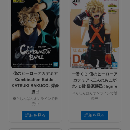
僕のヒーローアカデミア
一番くじ 僕のヒーローア
Combination Battle -
カデミア -二人のあこが
KATSUKI BAKUGO- 爆豪
れ- D賞 爆豪勝己 ;figure
勝己
※らしんばんオンラインで販
売中
※らしんばんオンラインで販
売中
詳細を見る
詳細を見る