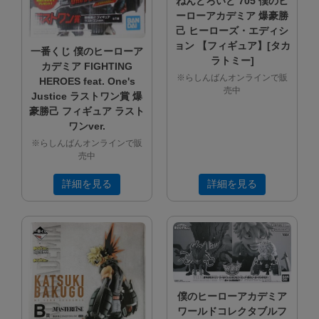
ねんどろいど 705 僕のヒ
ーローアカデミア 爆豪勝
己 ヒーローズ・エディシ
ョン 【フィギュア】[タカ
一番くじ 僕のヒーローア
ラトミー]
カデミア FIGHTING
※らしんばんオンラインで販
HEROES feat. One's
売中
Justice ラストワン賞 爆
豪勝己 フィギュア ラスト
ワンver.
※らしんばんオンラインで販
売中
詳細を見る
詳細を見る
僕のヒーローアカデミア
ワールドコレクタブルフ