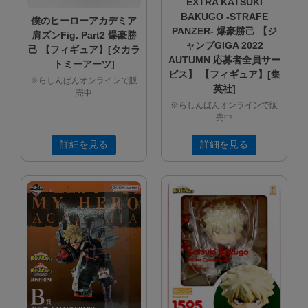
EXTRA KATSUKI
BAKUGO -STRAFE
僕のヒーローアカデミア
PANZER- 爆豪勝己 【ジ
肩ズンFig. Part2 爆豪勝
ャンプGIGA 2022
己 【フィギュア】[タカラ
AUTUMN 応募者全員サー
トミーアーツ]
ビス】 【フィギュア】[集
※らしんばんオンラインで販
英社]
売中
※らしんばんオンラインで販
売中
詳細を見る
詳細を見る