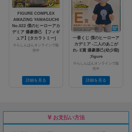
FIGURE COMPLEX
AMAZING YAMAGUCHI
No.022 僕のヒーローアカ
デミア 爆豪勝己 【フィギ
一番くじ 僕のヒーローア
ュア】[タカラトミー]
カデミア -二人のあこが
※らしんばんオンラインで販
れ- E賞 爆豪勝己(幼少期)
売中
;figure
※らしんばんオンラインで販
売中
詳細を見る
詳細を見る
お支払い方法