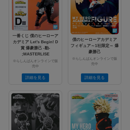
一番くじ 僕のヒーローア
僕のヒーローアカデミア
カデミア Let's Begin! D
フィギュア～1社限定～ 爆
賞 爆豪勝己 -動-
豪勝己
;MASTERLISE
※らしんばんオンラインで販
※らしんばんオンラインで販
売中
売中
詳細を見る
詳細を見る