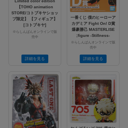
Limited color edition
【TOHO animation
STORE/コトブキヤショッ
一番くじ 僕のヒーローア
プ限定】 【フィギュア】
カデミア Fight On! D賞
[コトブキヤ]
爆豪勝己 MASTERLISE
※らしんばんオンラインで販
;figure -Stillness-
売中
※らしんばんオンラインで販
売中
詳細を見る
詳細を見る