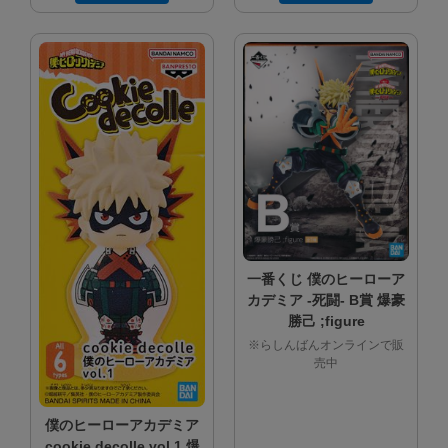
一番くじ 僕のヒーローア
カデミア -死闘- B賞 爆豪
勝己 ;figure
※らしんばんオンラインで販
売中
僕のヒーローアカデミア
cookie decolle vol.1 爆