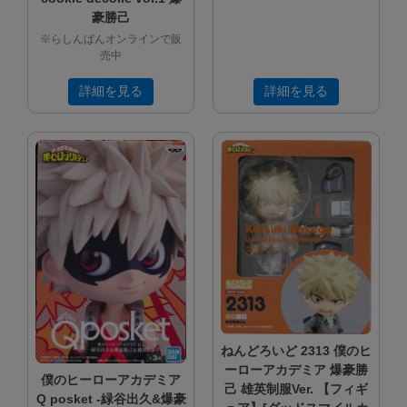
豪勝己
※らしんばんオンラインで販
売中
詳細を見る
詳細を見る
ねんどろいど 2313 僕のヒ
ーローアカデミア 爆豪勝
僕のヒーローアカデミア
己 雄英制服Ver. 【フィギ
Q posket -緑谷出久&爆豪