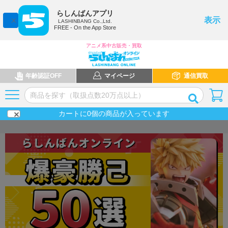
らしんばんアプリ
表示
LASHINBANG Co.,Ltd.
FREE - On the App Store
アニメ系中古販売・買取
年齢認証OFF
マイページ
通信買取
カートに
0
個の商品が入っています