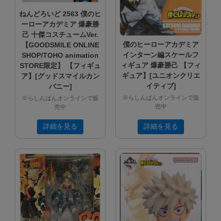
ねんどろいど 2563 僕のヒ
ーローアカデミア 爆豪勝
己 十傑コスチュームVer.
僕のヒーローアカデミア
【GOODSMILE ONLINE
インターン編スケールフ
SHOP/TOHO animation
ィギュア 爆豪勝己 【フィ
STORE限定】 【フィギュ
ギュア】[ユニオンクリエ
ア】[グッドスマイルカン
イティブ]
パニー]
※らしんばんオンラインで販
※らしんばんオンラインで販
売中
売中
詳細を見る
詳細を見る