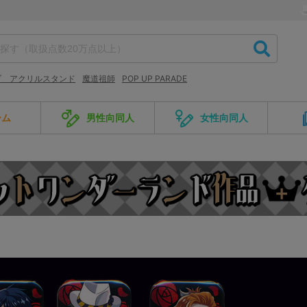
ブ アクリルスタンド
魔道祖師
POP UP PARADE
ーム
男性向同人
女性向同人