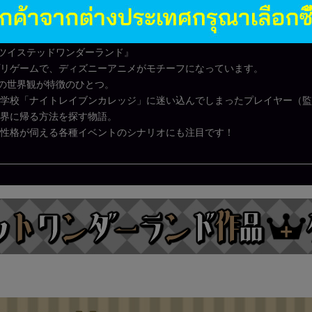
ーランドとは？
 ツイステッドワンダーランド』
リゲームで、ディズニーアニメがモチーフになっています。
”の世界観が特徴のひとつ。
学校「ナイトレイブンカレッジ」に迷い込んでしまったプレイヤー（監
界に帰る方法を探す物語。
性格が伺える各種イベントのシナリオにも注目です！