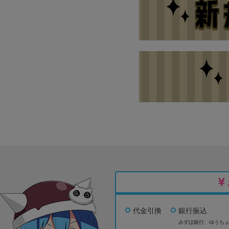
代金引換
銀行振込
みずほ銀行、
ゆうち