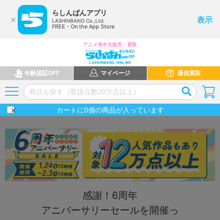
らしんばんアプリ
表示
LASHINBANG Co.,Ltd.
FREE - On the App Store
アニメ系中古販売・買取
年齢認証OFF
マイページ
通信買取
カートに
0
個の商品が入っています
感謝！6周年
アニバーサリーセールを開催っ