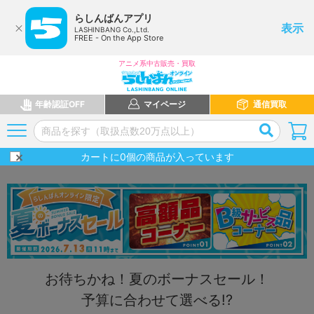
らしんばんアプリ
表示
LASHINBANG Co.,Ltd.
FREE - On the App Store
アニメ系中古販売・買取
年齢認証OFF
マイページ
通信買取
カートに
0
個の商品が入っています
お待ちかね！夏のボーナスセール！
予算に合わせて選べる!?