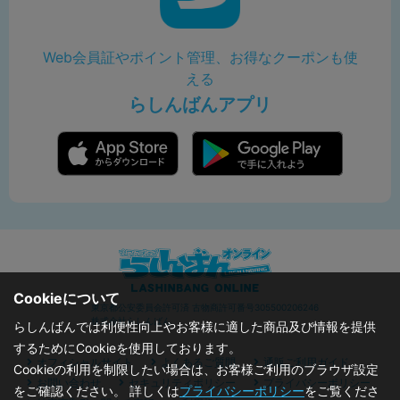
Web会員証やポイント管理、お得なクーポンも使
える
らしんばんアプリ
Cookieについて
東京都公安委員会許可済 古物商許可番号305500206246
株式会社らしんばん
らしんばんでは利便性向上やお客様に適した商品及び情報を提供
するためにCookieを使用しております。
オフィシャルサイト
よくあるご質問
通販ご利用ガイド
Cookieの利用を制限したい場合は、お客様ご利用のブラウザ設定
お問い合わせ
セキュリティポリシー
プライバシーポリシー
をご確認ください。 詳しくは
プライバシーポリシー
をご覧くださ